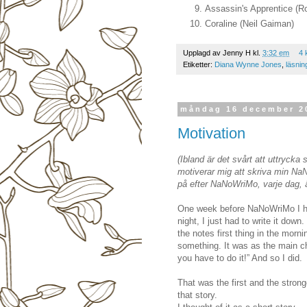
Assassin's Apprentice (R
Coraline (Neil Gaiman)
Upplagd av
Jenny H
kl.
3:32 em
4 
Etiketter:
Diana Wynne Jones
,
läsnin
måndag 16 december 2
Motivation
(Ibland är det svårt att uttrycka
motiverar mig att skriva min NaN
på efter NaNoWriMo, varje dag, 
One week before NaNoWriMo I ha
night, I just had to write it dow
the notes first thing in the morni
something. It was as the main ch
you have to do it!” And so I did.
That was the first and the stronge
that story.