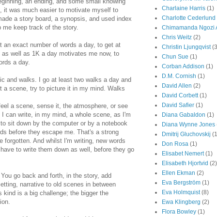
beginning, an ending, and some small knowing
Charlaine Harris
(1)
 it was much easier to motivate myself to
Charlotte Cederlund
 made a story board, a synopsis, and used index
p me keep track of the story.
Chimamanda Ngozi A
Chris Weitz
(2)
an exact number of words a day, to get at
Christin Ljungqvist
(3
 as well as 1K a day motivates me now, to
Chun Sue
(1)
ords a day.
Corban Addison
(1)
D.M. Cornish
(1)
c and walks. I go at least two walks a day and
David Allen
(2)
t a scene, try to picture it in my mind. Walks
David Corbett
(1)
David Safier
(1)
eel a scene, sense it, the atmosphere, or see
. I can write, in my mind, a whole scene, as I'm
Diana Gabaldon
(1)
 to sit down by the computer or by a notebook
Diana Wynne Jones
rds before they escape me. That's a strong
Dmitrij Gluchovskij
(1
 be forgotten. And whilst I'm writing, new words
Don Rosa
(1)
have to write them down as well, before they go
Elisabet Nemert
(1)
Elisabeth Hjortvid
(2)
Ellen Ekman
(2)
. You go back and forth, in the story, add
Eva Bergström
(1)
etting, narrative to old scenes in between
Eva Holmquist
(8)
s kind is a big challenge; the bigger the
ion.
Ewa Klingberg
(2)
Flora Bowley
(1)