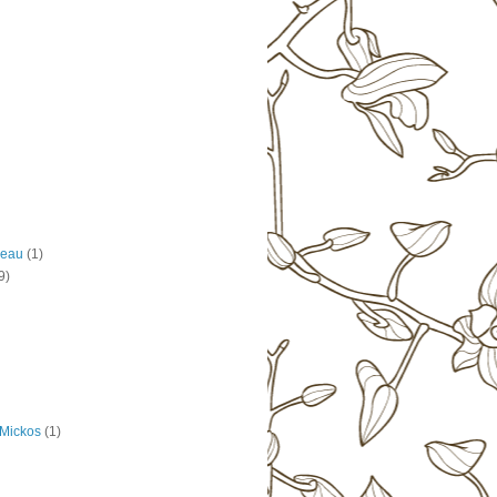
seau
(1)
9)
 Mickos
(1)