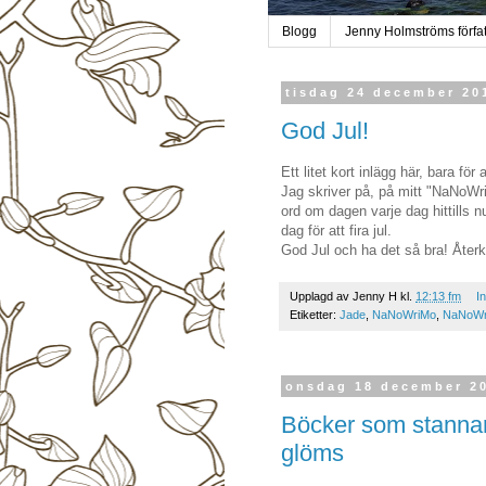
Blogg
Jenny Holmströms förfat
tisdag 24 december 20
God Jul!
Ett litet kort inlägg här, bara för
Jag skriver på, på mitt "NaNoWr
ord om dagen varje dag hittills 
dag för att fira jul.
God Jul och ha det så bra! Åter
Upplagd av
Jenny H
kl.
12:13 fm
I
Etiketter:
Jade
,
NaNoWriMo
,
NaNoWr
onsdag 18 december 2
Böcker som stannar
glöms