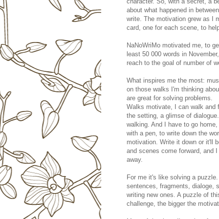
character. So, with a secret, a 
about what happened in between,
write. The motivation grew as I
card, one for each scene, to hel
NaNoWriMo motivated me, to get 
least 50 000 words in November,
reach to the goal of number of w
What inspires me the most: musi
on those walks I'm thinking abou
are great for solving problems.
Walks motivate, I can walk and f
the setting, a glimse of dialogue
walking. And I have to go home,
with a pen, to write down the wo
motivation. Write it down or it'll
and scenes come forward, and I 
away.
For me it's like solving a puzzle
sentences, fragments, dialoge, s
writing new ones. A puzzle of thi
challenge, the bigger the motivat