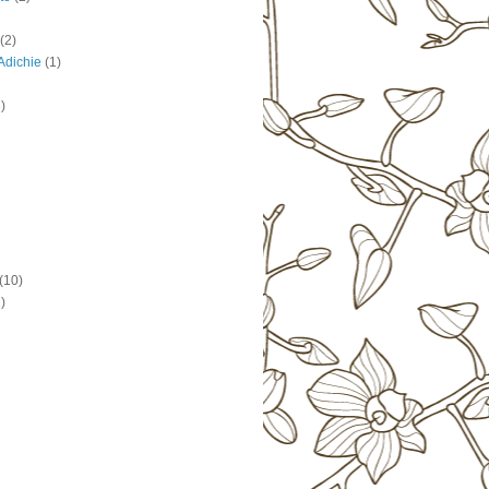
(2)
dichie
(1)
)
(10)
)