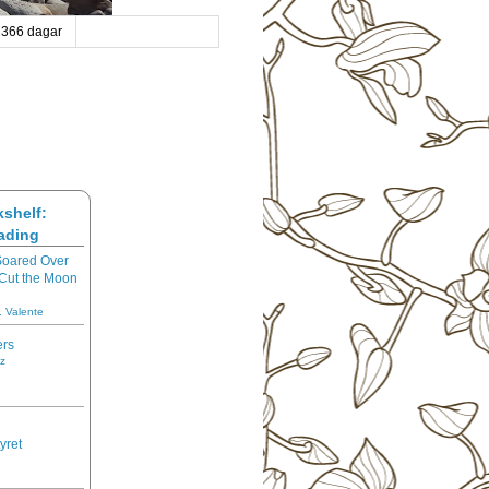
 366 dagar
shelf:
eading
Soared Over
 Cut the Moon
 Valente
ers
z
yret