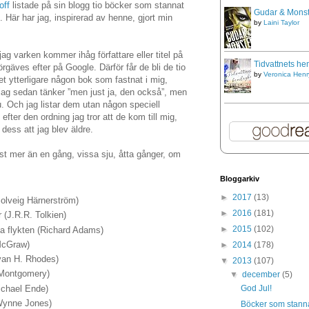
off
listade på sin blogg tio böcker som stannat
Gudar & Monst
. Här har jag, inspirerad av henne, gjort min
by
Laini Taylor
ag varken kommer ihåg författare eller titel på
Tidvattnets he
gäves efter på Google. Därför får de bli de tio
by
Veronica Henr
t ytterligare någon bok som fastnat i mig,
jag sedan tänker ”men just ja, den också”, men
. Och jag listar dem utan någon speciell
 efter den ordning jag tror att de kom till mig,
 dess att jag blev äldre.
st mer än en gång, vissa sju, åtta gånger, om
Bloggarkiv
►
2017
(13)
Solveig Härnerström)
►
2016
(181)
 (J.R.R. Tolkien)
►
2015
(102)
a flykten (Richard Adams)
McGraw)
►
2014
(178)
Evan H. Rhodes)
▼
2013
(107)
 Montgomery)
▼
december
(5)
ichael Ende)
God Jul!
 Wynne Jones)
Böcker som stanna