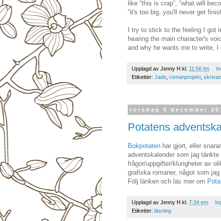
like “this is crap”, “what will bec
“it's too big, you'll never get fini
I try to stick to the feeling I go
hearing the main character's voic
and why he wants me to write, I
Upplagd av
Jenny H
kl.
11:56 fm
I
Etiketter:
Jade
,
romanprojekt
,
skriva
torsdag 5 december 20
Potatens adventsk
Bokpotaten
har gjort, eller snar
adventskalender som jag tänkte 
frågor/uppgifter/klurigheter av o
grafiska romaner, något som jag v
Följ länken och läs mer om
Pota
Upplagd av
Jenny H
kl.
7:34 em
In
Etiketter:
läsning