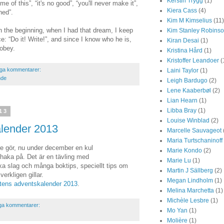
Kerstin Trygg
(1)
ome of this”, “it's no good”, “you'll never make it”,
Kiera Cass
(4)
shed”.
Kim M Kimselius
(11)
t in the beginning, when I had that dream, I keep
Kim Stanley Robins
e: “Do it! Write!”, and since I know who he is,
Kiran Desai
(1)
 obey.
Kristina Hård
(1)
Kristoffer Leandoer
(
nga kommentarer:
Laini Taylor
(1)
nde
Leigh Bardugo
(2)
Lene Kaaberbøl
(2)
Lian Hearn
(1)
Libba Bray
(1)
13
Louise Winblad
(2)
alender 2013
Marcelle Sauvageot
Maria Turtschaninoff
are gör, nu under december en kul
Marie Kondo
(2)
haka på. Det är en tävling med
Marie Lu
(1)
lika slag och många boktips, speciellt tips om
Martin J Sällberg
(2)
erkligen gillar.
Megan Lindholm
(1)
tens adventskalender 2013
.
Melina Marchetta
(1)
Michèle Lesbre
(1)
ga kommentarer:
Mo Yan
(1)
Molière
(1)