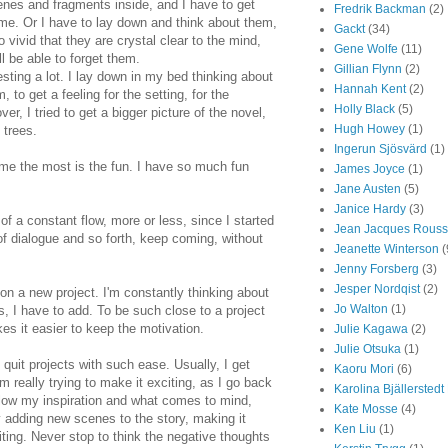
cenes and fragments inside, and I have to get
Fredrik Backman
(2)
e. Or I have to lay down and think about them,
Gackt
(34)
vivid that they are crystal clear to the mind,
Gene Wolfe
(11)
ll be able to forget them.
Gillian Flynn
(2)
resting a lot. I lay down in my bed thinking about
Hannah Kent
(2)
, to get a feeling for the setting, for the
Holly Black
(5)
er, I tried to get a bigger picture of the novel,
Hugh Howey
(1)
 trees.
Ingerun Sjösvärd
(1)
 me the most is the fun. I have so much fun
James Joyce
(1)
Jane Austen
(5)
Janice Hardy
(3)
of a constant flow, more or less, since I started
Jean Jacques Rous
of dialogue and so forth, keep coming, without
Jeanette Winterson
(
Jenny Forsberg
(3)
Jesper Nordqist
(2)
on a new project. I'm constantly thinking about
Jo Walton
(1)
ys, I have to add. To be such close to a project
s it easier to keep the motivation.
Julie Kagawa
(2)
Julie Otsuka
(1)
I quit projects with such ease. Usually, I get
Kaoru Mori
(6)
'm really trying to make it exciting, as I go back
Karolina Bjällerstedt
llow my inspiration and what comes to mind,
Kate Mosse
(4)
y adding new scenes to the story, making it
Ken Liu
(1)
iting. Never stop to think the negative thoughts