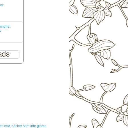
er
mlighet
y
r kvar, böcker som inte glöms