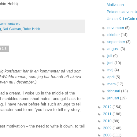
obin Hobb)
Motivation
Potatens advents
Ursula K. LeGuin 
kommentarer:
►
november
(5)
g
,
Neil Gaiman
,
Robin Hobb
►
oktober
(14)
►
september
(3)
►
augusti
(3)
013
►
juli
(9)
►
juni
(10)
►
maj
(4)
 sig kortfattat; här är en kommentar på vad som
oWriMo-roman, som jag har fortsatt att skriva
►
april
(5)
även nu i december.)
►
mars
(17)
►
februari
(13)
d a dream. I woke up in the middle of the
►
januari
(19)
n. I scribbled some short notes, and got back to
ng. I have never before felt such an urge to tell
►
2012
(154)
aracter said to me ”you have to tell my story,
►
2011
(186)
►
2010
(88)
st motivation – the need to write it down, to tell
►
2009
(148)
►
2008
(111)