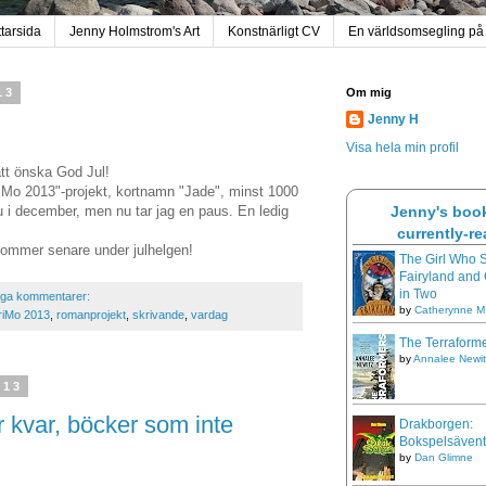
tarsida
Jenny Holmstrom's Art
Konstnärligt CV
En världsomsegling på
13
Om mig
Jenny H
Visa hela min profil
 att önska God Jul!
iMo 2013"-projekt, kortnamn "Jade", minst 1000
nu i december, men nu tar jag en paus. En ledig
Jenny's book
currently-r
kommer senare under julhelgen!
The Girl Who 
Fairyland and
in Two
nga kommentarer:
by
Catherynne M.
iMo 2013
,
romanprojekt
,
skrivande
,
vardag
The Terraform
by
Annalee Newit
013
 kvar, böcker som inte
Drakborgen:
Bokspelsävent
by
Dan Glimne