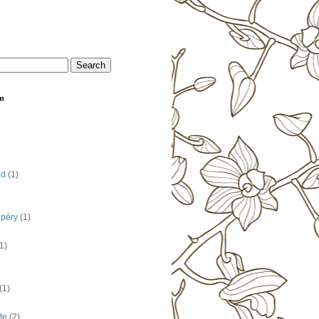
om
nd
(1)
upéry
(1)
1)
(1)
te
(2)