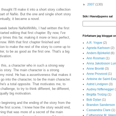
►
2007
(130)
ought I'll make it into a short story collection
a part of NaNo. But the one and single short story
Sök i Havsdjupens sal
ntually, it became a novel.
week before NaNoWriMo, I had written the first
arted editing that first chapter. By now, I've
Författare jag bloggat 
fty times this far, making it more or less perfect,
t now. With that first chapter finished and
A.R. Yngve
(2)
tion to make the rest of the story to come up to
Agneta Karlsson
(2)
er, to be as good as the first one. That's a big
Anders Björkelid
(6)
tivation.
Ann Rosman
(1)
Anna Jakobsson Lu
 this, a character who in such a strong way
Anne Brontë
(3)
is story. The main character is a strong
Anne Provoost
(1)
o my mind. He has a assertiveness that makes it
Antoine de Saint-Ex
o go into the character, to be the main character.
he's a total opposite. That motivates me, to
Astrid Lindgren
(3)
allenge, to try to think different, be different,
Audrey Niffenegger
(
equally big motivation.
Birgitta Trotzig
(1)
Bob Dylan
(1)
 beginning and the ending of the story from the
Brandon Sanderson
 the first scene, I knew how the story would end,
Cassandra Clare
(1)
hing that was more of a secret of the main
Catherynne M. Valen