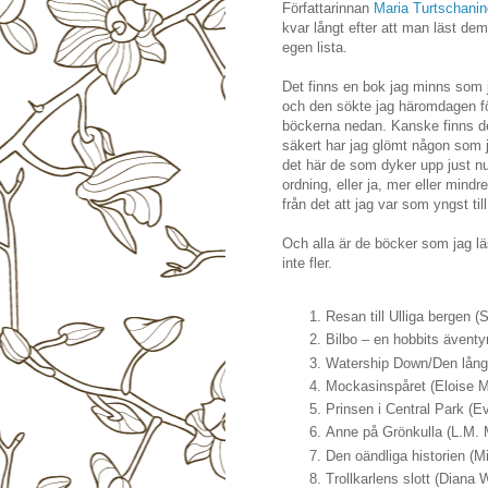
Författarinnan
Maria Turtschanin
kvar långt efter att man läst dem
egen lista.
Det finns en bok jag minns som j
och den sökte jag häromdagen för
böckerna nedan. Kanske finns de
säkert har jag glömt någon som 
det här de som dyker upp just nu
ordning, eller ja, mer eller mindre
från det att jag var som yngst till
Och alla är de böcker som jag lä
inte fler.
Resan till Ulliga bergen (
Bilbo – en hobbits äventyr
Watership Down/Den lång
Mockasinspåret (Eloise 
Prinsen i Central Park (
Anne på Grönkulla (L.M.
Den oändliga historien (M
Trollkarlens slott (Diana